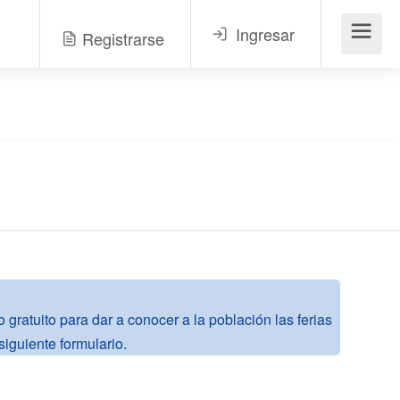
Ingresar
Registrarse
Menú
gratuito para dar a conocer a la población las ferias
siguiente formulario.