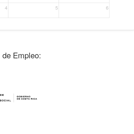
4
5
6
l de Empleo: