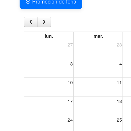
Promoción de feria
lun.
mar.
27
28
3
4
10
11
17
18
24
25