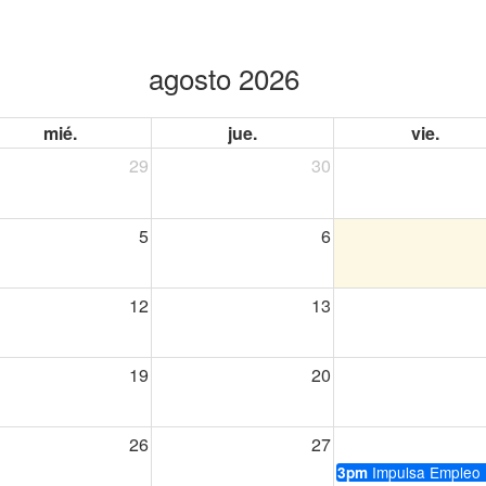
agosto 2026
mié.
jue.
vie.
29
30
5
6
12
13
19
20
26
27
Impulsa Empleo
3pm