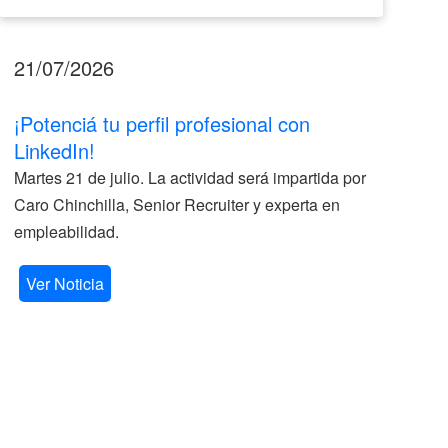
21/07/2026
17
¡Potenciá tu perfil profesional con
II
LinkedIn!
La
Martes 21 de julio. La actividad será impartida por
ve
Caro Chinchilla, Senior Recruiter y experta en
la
empleabilidad.
V
Ver Noticia