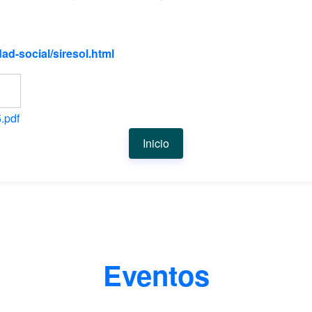
ad-social/siresol.html
.pdf
Inicio
Eventos