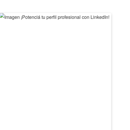
¡Potenciá
II
tu
Feri
perfil
de
profesional
Emp
con
Barv
LinkedIn!
2026