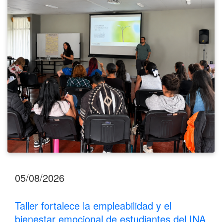
y
el
bienestar
emocional
de
estudiantes
del
INA
Los
Santos
05/08/2026
Taller fortalece la empleabilidad y el
bienestar emocional de estudiantes del INA