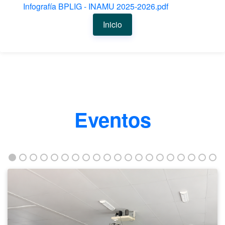
Infografía BPLIG - INAMU 2025-2026.pdf
Inicio
Eventos
Taller
fortalece
la
empleabilidad