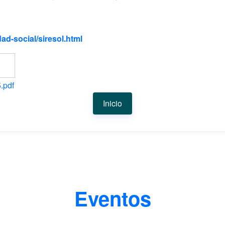
ad-social/siresol.html
.pdf
Inicio
Eventos