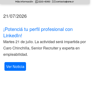
21/07/2026
17
¡Potenciá tu perfil profesional con
II
LinkedIn!
La
Martes 21 de julio. La actividad será impartida por
ve
Caro Chinchilla, Senior Recruiter y experta en
la
empleabilidad.
V
Ver Noticia