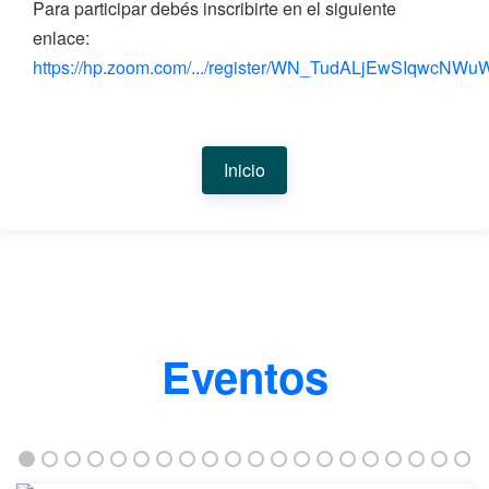
Para participar debés inscribirte en el siguiente
enlace:
https://hp.zoom.com/.../register/WN_TudALjEwSIqwcNWu
Inicio
Eventos