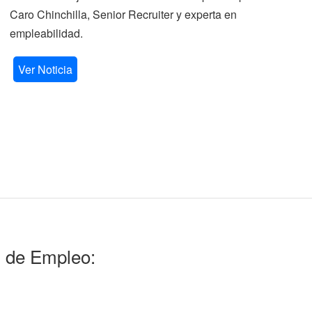
Caro Chinchilla, Senior Recruiter y experta en
la
empleabilidad.
V
Ver Noticia
l de Empleo: