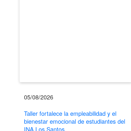
el
bienestar
emocional
de
estudiantes
del
INA
Los
Santos
05/08/2026
Taller fortalece la empleabilidad y el
bienestar emocional de estudiantes del
INA Los Santos