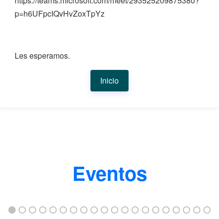
https://teams.microsoft.com/meet/293525209875380?
p=h6UFpcIQvHvZoxTpYz
Les esperamos.
Inicio
Eventos