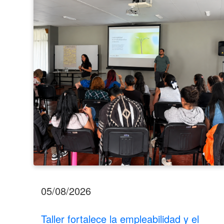
empleabilidad
y
el
bienestar
emocional
de
estudiantes
del
INA
Los
Santos
05/08/2026
Taller fortalece la empleabilidad y el