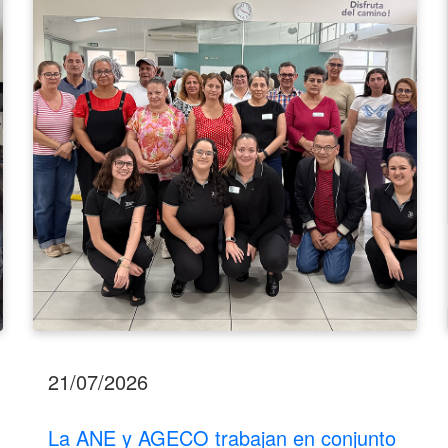
AGECO
trabajan
en
conjunto
para
poblaciones
objetivo.
21/07/2026
La ANE y AGECO trabajan en conjunto