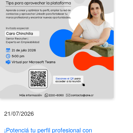
profesional
Emp
con
Barv
LinkedIn!
2026
21/07/2026
17
¡Potenciá tu perfil profesional con
II