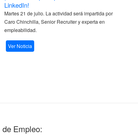
LinkedIn!
La
Martes 21 de julio. La actividad será impartida por
ve
Caro Chinchilla, Senior Recruiter y experta en
la
empleabilidad.
V
Ver Noticia
l de Empleo: