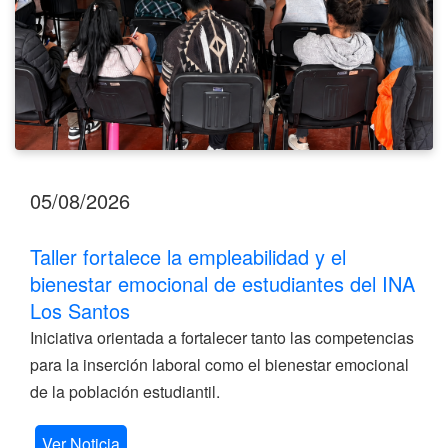
del
INA
Los
Santos
05/08/2026
Taller fortalece la empleabilidad y el
bienestar emocional de estudiantes del INA
Los Santos
Iniciativa orientada a fortalecer tanto las competencias
para la inserción laboral como el bienestar emocional
de la población estudiantil.
Ver Noticia