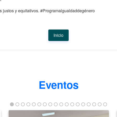
ás justos y equitativos. #Programalgualdaddegénero
Inicio
Eventos
La