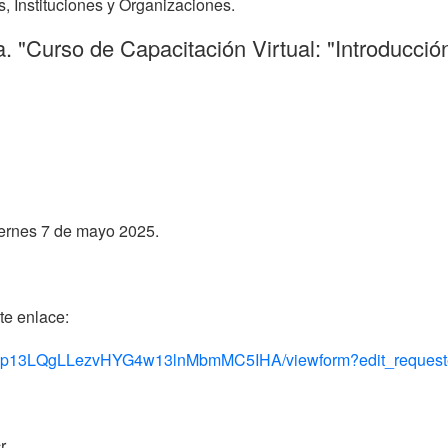
, Instituciones y Organizaciones.
a. "Curso de Capacitación Virtual: "Introducci
viernes 7 de mayo 2025.
te enlace:
Paip13LQgLLezvHYG4w13lnMbmMC5IHA/viewform?edit_request
r