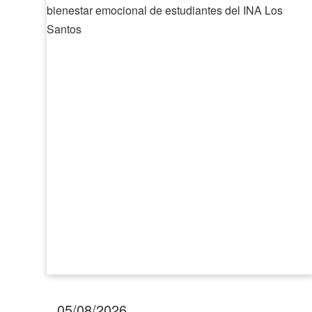
fortalece
la
empleabilidad
y
el
bienestar
emocional
de
estudiantes
del
INA
Los
Santos
05/08/2026