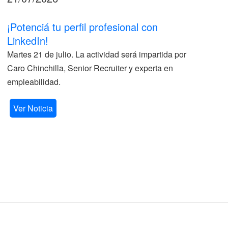
¡Potenciá tu perfil profesional con
II
LinkedIn!
La
Martes 21 de julio. La actividad será impartida por
ve
Caro Chinchilla, Senior Recruiter y experta en
la
empleabilidad.
V
Ver Noticia