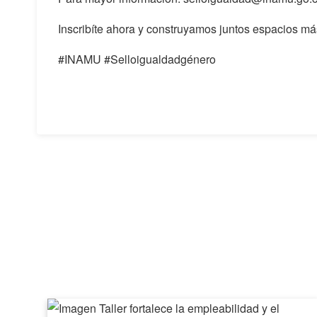
Inscribíte ahora y construyamos juntos espacios m
#INAMU #Selloigualdadgénero
Taller