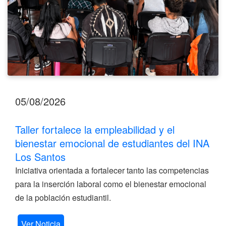
del
INA
Los
Santos
05/08/2026
Taller fortalece la empleabilidad y el
bienestar emocional de estudiantes del INA
Los Santos
Iniciativa orientada a fortalecer tanto las competencias
para la inserción laboral como el bienestar emocional
de la población estudiantil.
Ver Noticia