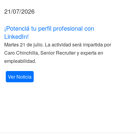
21/07/2026
17
¡Potenciá tu perfil profesional con
II
LinkedIn!
La
Martes 21 de julio. La actividad será impartida por
ve
Caro Chinchilla, Senior Recruiter y experta en
la
empleabilidad.
V
Ver Noticia