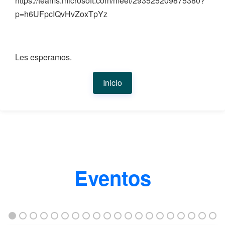
https://teams.microsoft.com/meet/293525209875380?
p=h6UFpcIQvHvZoxTpYz
Les esperamos.
Inicio
Eventos