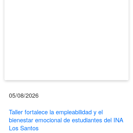
bienestar
emocional
de
estudiantes
del
INA
Los
Santos
05/08/2026
Taller fortalece la empleabilidad y el
bienestar emocional de estudiantes del INA
Los Santos