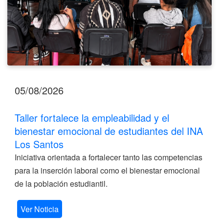
INA
Los
Santos
05/08/2026
Taller fortalece la empleabilidad y el
bienestar emocional de estudiantes del INA
Los Santos
Iniciativa orientada a fortalecer tanto las competencias
para la inserción laboral como el bienestar emocional
de la población estudiantil.
Ver Noticia