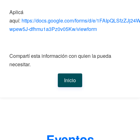
Aplicá
aquí:
https://docs.google.com/forms/d/e/1FAIpQLSfzZJ
wpew5J-dfhmu1a3Pz0v05Kw/viewform
Compartí esta información con quien la pueda
necesitar.
Inicio
Eventos