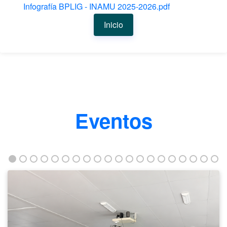
Infografía BPLIG - INAMU 2025-2026.pdf
Inicio
Eventos
Taller
fortalece
la
empleabilidad