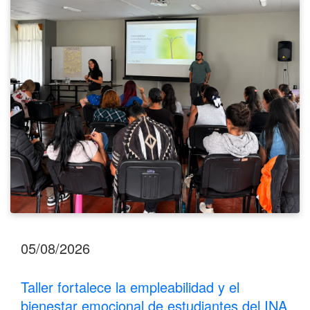
y
el
bienestar
emocional
de
estudiantes
del
INA
Los
Santos
05/08/2026
Taller fortalece la empleabilidad y el
bienestar emocional de estudiantes del INA