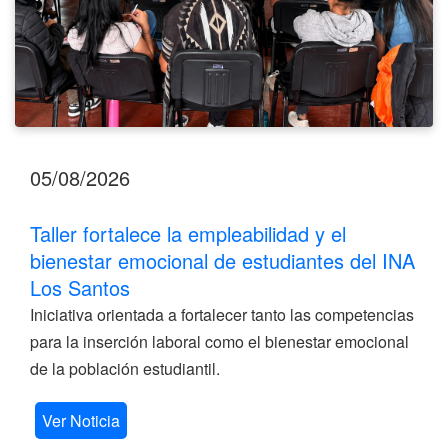
INA
Los
Santos
05/08/2026
Taller fortalece la empleabilidad y el
bienestar emocional de estudiantes del INA
Los Santos
Iniciativa orientada a fortalecer tanto las competencias
para la inserción laboral como el bienestar emocional
de la población estudiantil.
Ver Noticia