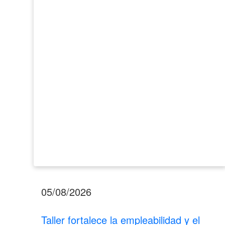
empleabilidad
y
el
bienestar
emocional
de
estudiantes
del
INA
Los
Santos
05/08/2026
Taller fortalece la empleabilidad y el