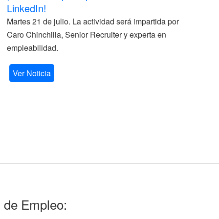
LinkedIn!
La
Martes 21 de julio. La actividad será impartida por
ve
Caro Chinchilla, Senior Recruiter y experta en
la
empleabilidad.
V
Ver Noticia
l de Empleo: