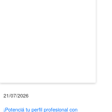
profesional
Emp
con
Barv
LinkedIn!
2026
21/07/2026
17
¡Potenciá tu perfil profesional con
II