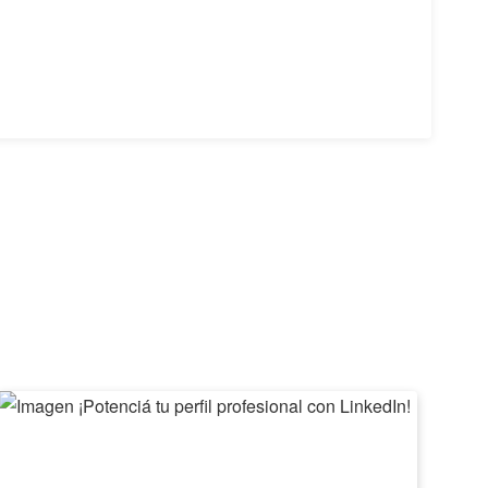
¡Potenciá
II
tu
Feri
perfil
de