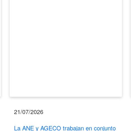
AGECO
trabajan
en
conjunto
para
poblaciones
objetivo.
21/07/2026
La ANE y AGECO trabajan en conjunto