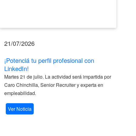
21/07/2026
17
¡Potenciá tu perfil profesional con
II
LinkedIn!
La
Martes 21 de julio. La actividad será impartida por
ve
Caro Chinchilla, Senior Recruiter y experta en
la
empleabilidad.
V
Ver Noticia