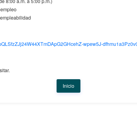
de 8:00 a.m. a 5:00 p.m.)
 empleo
e empleabilidad
/1FAIpQLSfzZJj24W44XTmDApG2GHcehZ-wpew5J-dfhmu1a3Pz0v
itar.
Inicio