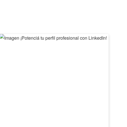
¡Potenciá
II
tu
Feri
perfil
de
profesional
Emp
con
Barv
LinkedIn!
2026