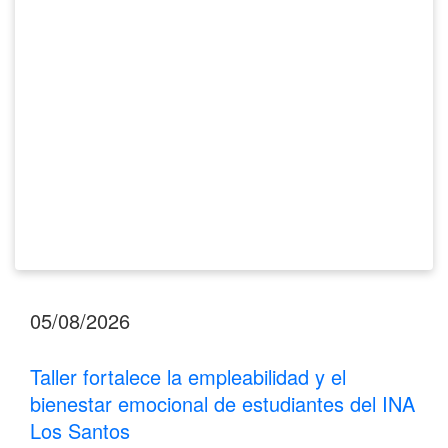
bienestar
emocional
de
estudiantes
del
INA
Los
Santos
05/08/2026
Taller fortalece la empleabilidad y el
bienestar emocional de estudiantes del INA
Los Santos