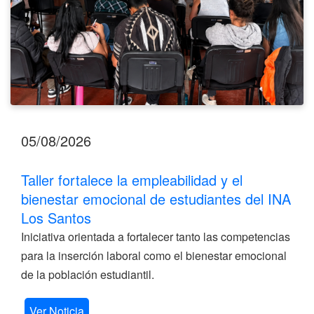
del
INA
Los
Santos
05/08/2026
Taller fortalece la empleabilidad y el
bienestar emocional de estudiantes del INA
Los Santos
Iniciativa orientada a fortalecer tanto las competencias
para la inserción laboral como el bienestar emocional
de la población estudiantil.
Ver Noticia