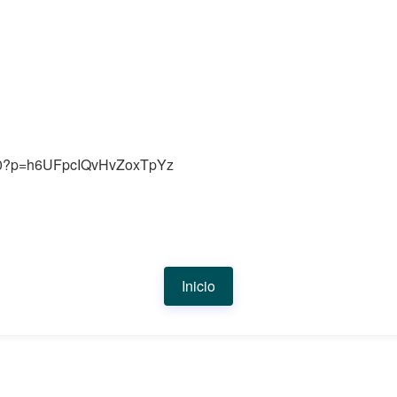
5380?p=h6UFpcIQvHvZoxTpYz
Inicio