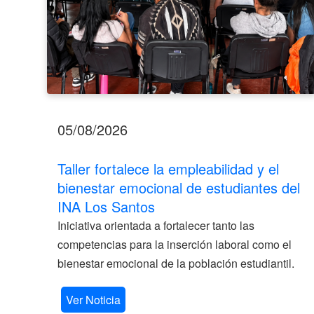
INA
Los
Santos
05/08/2026
Taller fortalece la empleabilidad y el
bienestar emocional de estudiantes del
INA Los Santos
Iniciativa orientada a fortalecer tanto las
competencias para la inserción laboral como el
bienestar emocional de la población estudiantil.
Ver Noticia