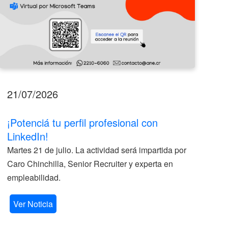
21/07/2026
17
¡Potenciá tu perfil profesional con
II
LinkedIn!
La
Martes 21 de julio. La actividad será impartida por
ve
Caro Chinchilla, Senior Recruiter y experta en
la
empleabilidad.
V
Ver Noticia