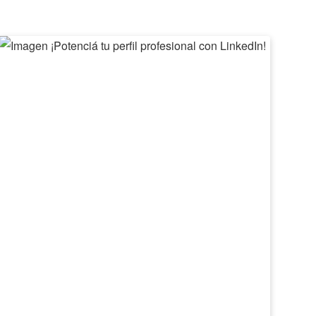
¡Potenciá
II
tu
Feri
perfil
de
profesional
Emp
con
Barv
LinkedIn!
2026