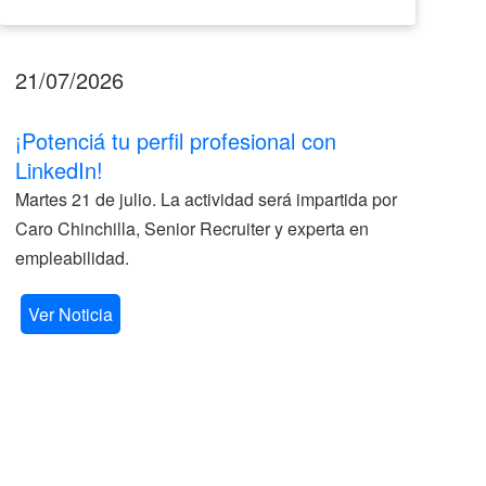
21/07/2026
17
¡Potenciá tu perfil profesional con
II
LinkedIn!
La
Martes 21 de julio. La actividad será impartida por
ve
Caro Chinchilla, Senior Recruiter y experta en
la
empleabilidad.
V
Ver Noticia