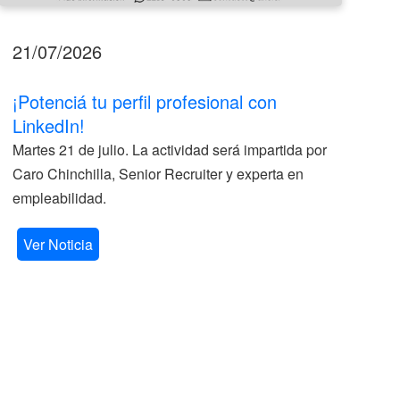
21/07/2026
17
¡Potenciá tu perfil profesional con
II
LinkedIn!
La
Martes 21 de julio. La actividad será impartida por
ve
Caro Chinchilla, Senior Recruiter y experta en
la
empleabilidad.
V
Ver Noticia