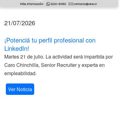
21/07/2026
17
¡Potenciá tu perfil profesional con
II
LinkedIn!
La
Martes 21 de julio. La actividad será impartida por
ve
Caro Chinchilla, Senior Recruiter y experta en
la
empleabilidad.
V
Ver Noticia