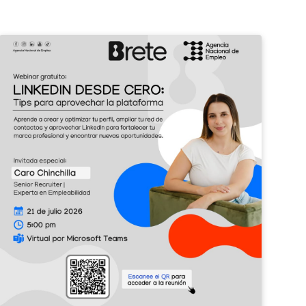
¡Potenciá
II
tu
Feri
perfil
de
profesional
Emp
con
Barv
LinkedIn!
2026