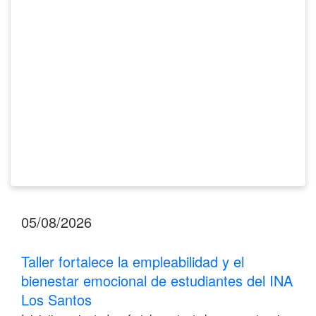
bienestar
emocional
de
estudiantes
del
INA
Los
Santos
05/08/2026
Taller fortalece la empleabilidad y el
bienestar emocional de estudiantes del INA
Los Santos