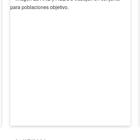
ANE
y
AGECO
trabajan
en
conjunto
para
poblaciones
objetivo.