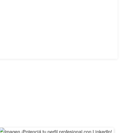
¡Potenciá
II