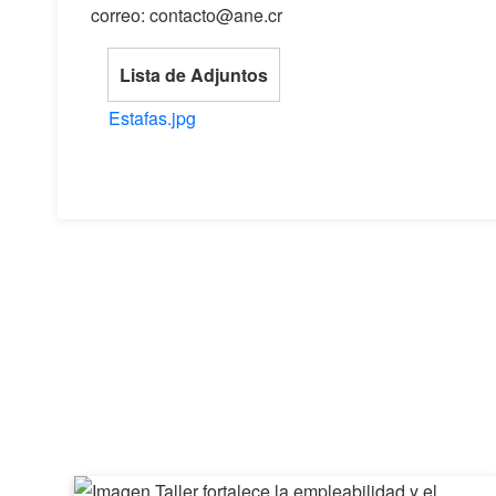
correo: contacto@ane.cr
Lista de Adjuntos
Estafas.jpg
Taller