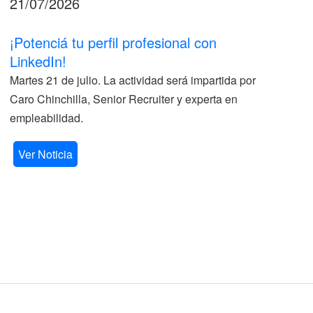
21/07/2026
17
¡Potenciá tu perfil profesional con
II
LinkedIn!
La
Martes 21 de julio. La actividad será impartida por
ve
Caro Chinchilla, Senior Recruiter y experta en
la
empleabilidad.
V
Ver Noticia