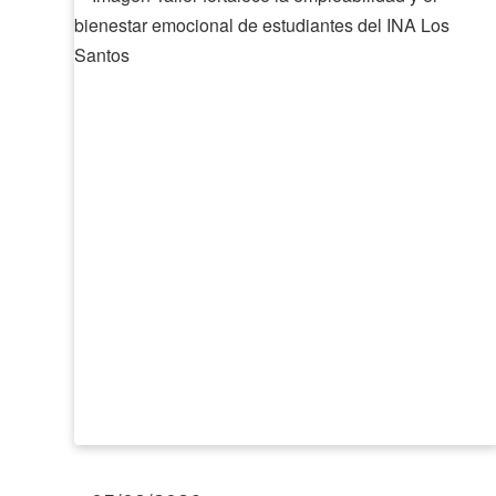
fortalece
la
empleabilidad
y
el
bienestar
emocional
de
estudiantes
del
INA
Los
Santos