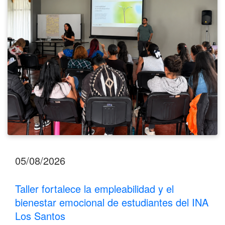
bienestar
emocional
de
estudiantes
del
INA
Los
Santos
05/08/2026
Taller fortalece la empleabilidad y el
bienestar emocional de estudiantes del INA
Los Santos