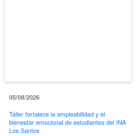
bienestar
emocional
de
estudiantes
del
INA
Los
Santos
05/08/2026
Taller fortalece la empleabilidad y el
bienestar emocional de estudiantes del INA
Los Santos