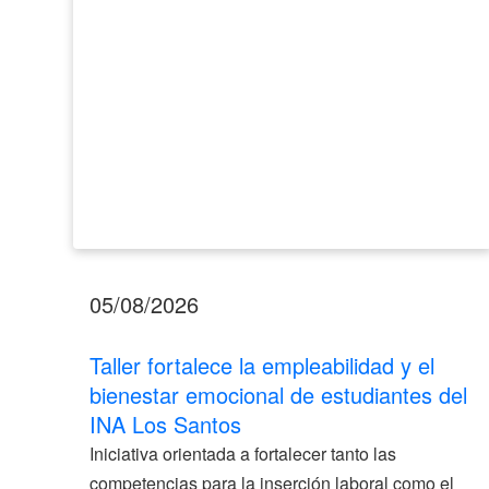
emocional
de
estudiantes
del
INA
Los
Santos
05/08/2026
Taller fortalece la empleabilidad y el
bienestar emocional de estudiantes del
INA Los Santos
Iniciativa orientada a fortalecer tanto las
competencias para la inserción laboral como el