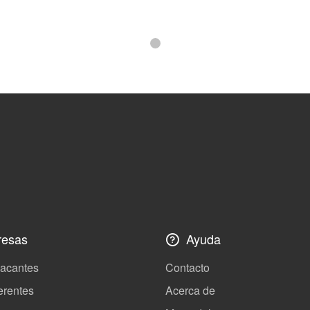
esas
Ayuda
vacantes
Contacto
erentes
Acerca de