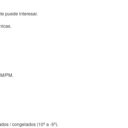
te puede interesar.
nicas.
 AM/PM.
ados / congelados (10º a -5º).