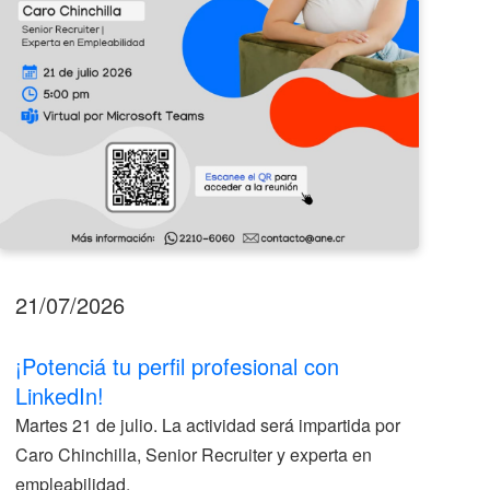
21/07/2026
17
¡Potenciá tu perfil profesional con
II
LinkedIn!
La
Martes 21 de julio. La actividad será impartida por
ve
Caro Chinchilla, Senior Recruiter y experta en
la
empleabilidad.