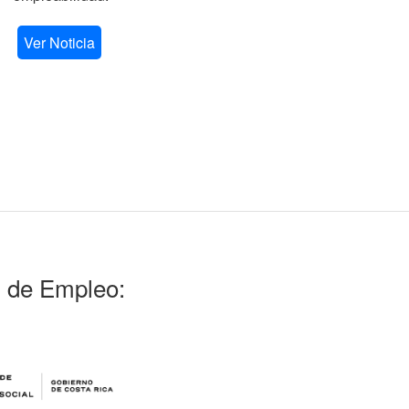
V
Ver Noticia
l de Empleo: