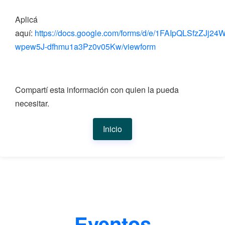
Aplicá
aquí:
https://docs.google.com/forms/d/e/1FAIpQLSfzZJ
wpew5J-dfhmu1a3Pz0v05Kw/viewform
Compartí esta información con quien la pueda
necesitar.
Inicio
Eventos