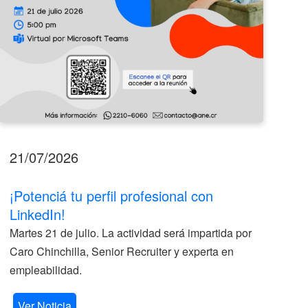
21/07/2026
17
¡Potenciá tu perfil profesional con
II
LinkedIn!
La
Martes 21 de julio. La actividad será impartida por
ve
Caro Chinchilla, Senior Recruiter y experta en
la
empleabilidad.
V
Ver Noticia