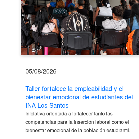
estudiantes
del
INA
Los
Santos
05/08/2026
Taller fortalece la empleabilidad y el
bienestar emocional de estudiantes del
INA Los Santos
Iniciativa orientada a fortalecer tanto las
competencias para la inserción laboral como el
bienestar emocional de la población estudiantil.