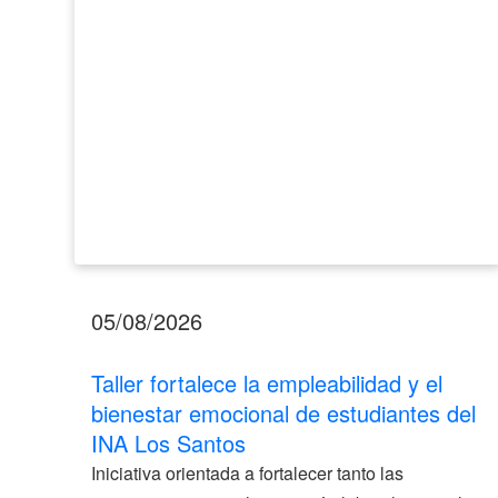
emocional
de
estudiantes
del
INA
Los
Santos
05/08/2026
Taller fortalece la empleabilidad y el
bienestar emocional de estudiantes del
INA Los Santos
Iniciativa orientada a fortalecer tanto las