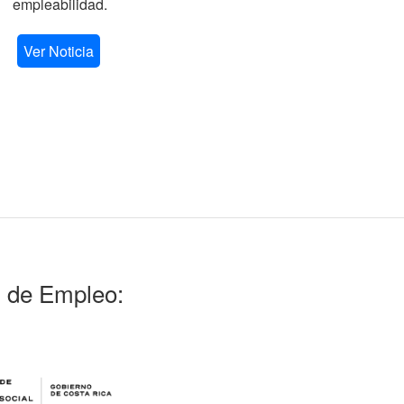
empleabilidad.
V
Ver Noticia
l de Empleo: