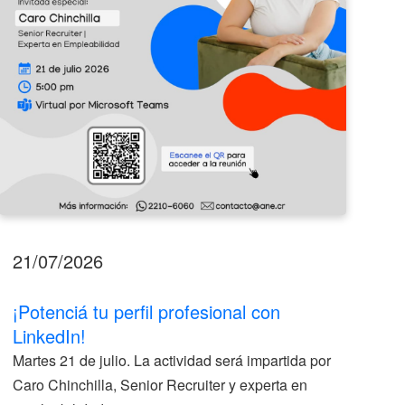
21/07/2026
17
¡Potenciá tu perfil profesional con
II
LinkedIn!
La
Martes 21 de julio. La actividad será impartida por
ve
Caro Chinchilla, Senior Recruiter y experta en
la