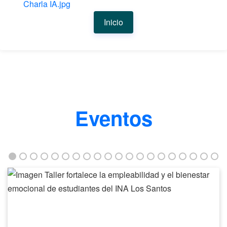
Charla IA.jpg
Inicio
Eventos
Taller
fortalece
la
empleabilidad