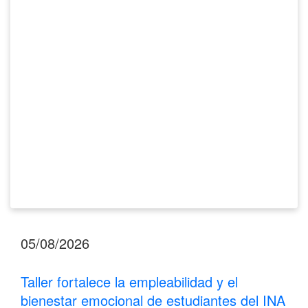
y
el
bienestar
emocional
de
estudiantes
del
INA
Los
Santos
05/08/2026
Taller fortalece la empleabilidad y el
bienestar emocional de estudiantes del INA