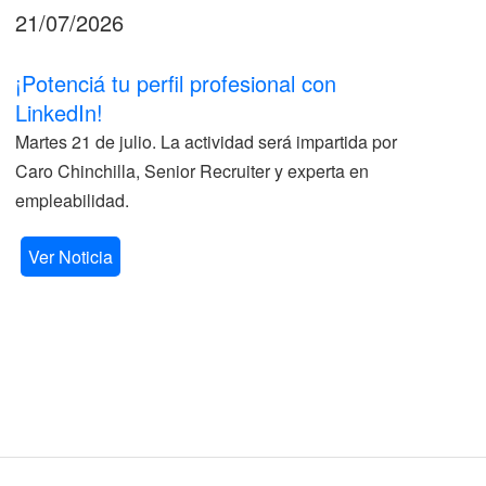
21/07/2026
17
¡Potenciá tu perfil profesional con
II
LinkedIn!
La
Martes 21 de julio. La actividad será impartida por
ve
Caro Chinchilla, Senior Recruiter y experta en
la
empleabilidad.
V
Ver Noticia