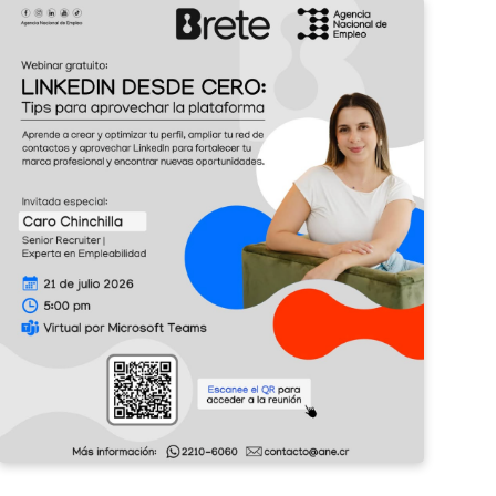
¡Potenciá
II
tu
Feri
perfil
de
profesional
Emp
con
Barv
LinkedIn!
2026