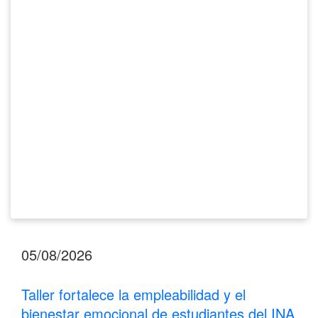
y
el
bienestar
emocional
de
estudiantes
del
INA
Los
Santos
05/08/2026
Taller fortalece la empleabilidad y el
bienestar emocional de estudiantes del INA