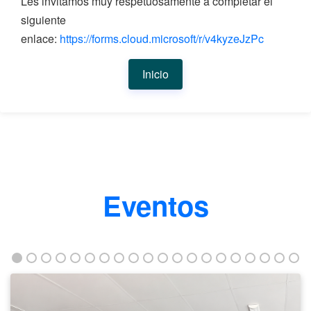
Les invitamos muy respetuosamente a completar el
siguiente
enlace:
https://forms.cloud.microsoft/r/v4kyzeJzPc
Inicio
Eventos
Taller
fortalece