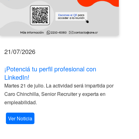
21/07/2026
17
¡Potenciá tu perfil profesional con
II
LinkedIn!
La
Martes 21 de julio. La actividad será impartida por
ve
Caro Chinchilla, Senior Recruiter y experta en
la
empleabilidad.
V
Ver Noticia