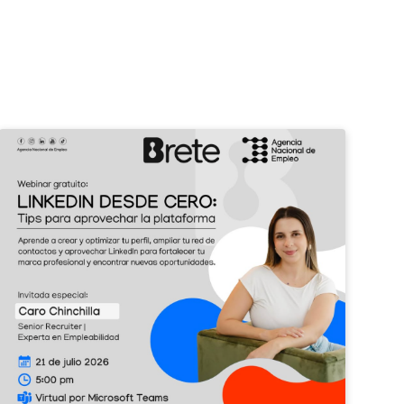
¡Potenciá
II
tu
Feri
perfil
de
profesional
Emp
con
Barv
LinkedIn!
2026