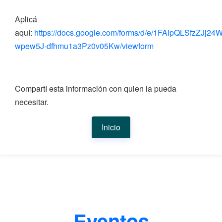
Aplicá
aquí:
https://docs.google.com/forms/d/e/1FAIpQLSfzZJ
wpew5J-dfhmu1a3Pz0v05Kw/viewform
Compartí esta información con quien la pueda
necesitar.
Inicio
Eventos