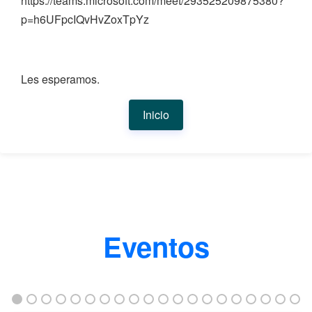
https://teams.microsoft.com/meet/293525209875380?
p=h6UFpcIQvHvZoxTpYz
Les esperamos.
Inicio
Eventos