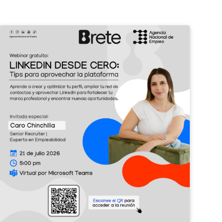
¡Potenciá
II
tu
Feri
perfil
de
profesional
Emp
con
Barv
LinkedIn!
2026