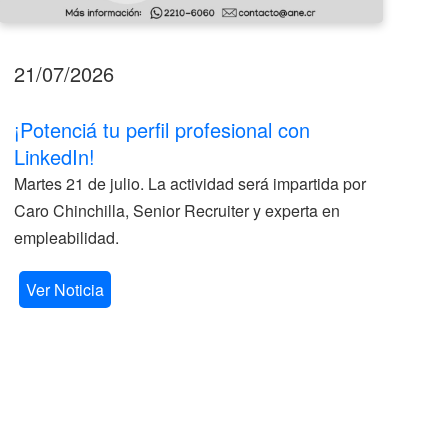
21/07/2026
17
¡Potenciá tu perfil profesional con
II
LinkedIn!
La
Martes 21 de julio. La actividad será impartida por
ve
Caro Chinchilla, Senior Recruiter y experta en
la
empleabilidad.
V
Ver Noticia