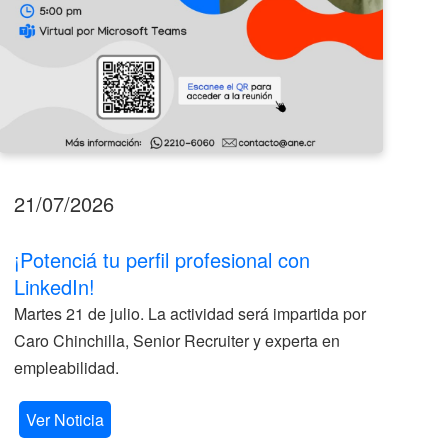
21/07/2026
17
¡Potenciá tu perfil profesional con
II
LinkedIn!
La
Martes 21 de julio. La actividad será impartida por
ve
Caro Chinchilla, Senior Recruiter y experta en
la
empleabilidad.
V
Ver Noticia