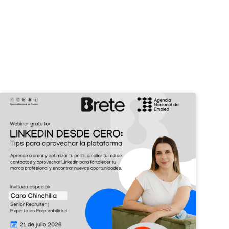
¡Potenciá
II
tu
Feri
perfil
de
profesional
Emp
con
Barv
LinkedIn!
2026