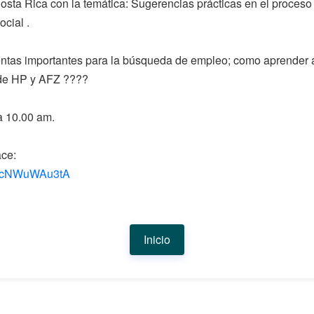
 Costa Rica con la temática: Sugerencias prácticas en el proc
cial .
mientas importantes para la búsqueda de empleo; como aprender a
o de HP y AFZ ????
a 10.00 am.
ace:
IqwcNWuWAu3tA
Inicio