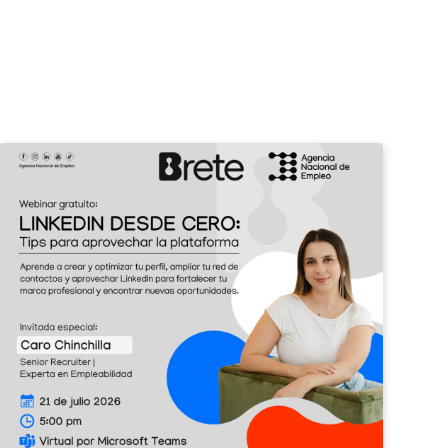
¡Potenciá
II
tu
Feri
perfil
de
profesional
Emp
con
Barv
LinkedIn!
2026