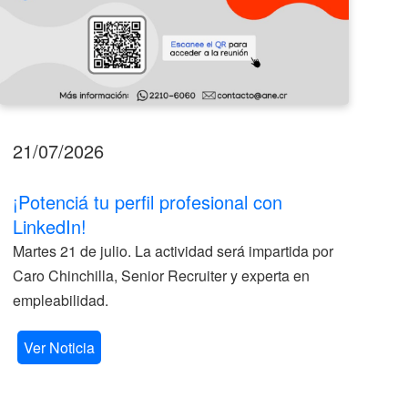
21/07/2026
17
¡Potenciá tu perfil profesional con
II
LinkedIn!
La
Martes 21 de julio. La actividad será impartida por
ve
Caro Chinchilla, Senior Recruiter y experta en
la
empleabilidad.
V
Ver Noticia