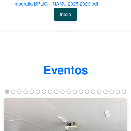
Infografía BPLIG - INAMU 2025-2026.pdf
Inicio
Eventos
Taller
fortalece
la
empleabilidad