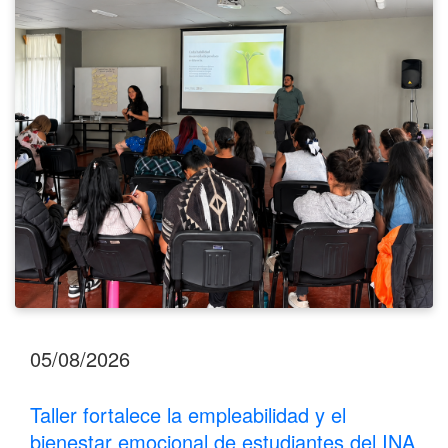
y
el
bienestar
emocional
de
estudiantes
del
INA
Los
Santos
05/08/2026
Taller fortalece la empleabilidad y el
bienestar emocional de estudiantes del INA