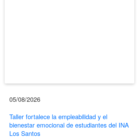
bienestar
emocional
de
estudiantes
del
INA
Los
Santos
05/08/2026
Taller fortalece la empleabilidad y el
bienestar emocional de estudiantes del INA
Los Santos