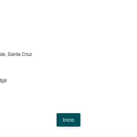
te, Santa Cruz
fg9
Inicio