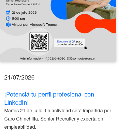
21/07/2026
17
¡Potenciá tu perfil profesional con
II
LinkedIn!
La
Martes 21 de julio. La actividad será impartida por
ve
Caro Chinchilla, Senior Recruiter y experta en
la
empleabilidad.
V