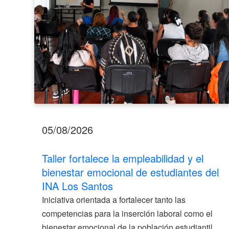
de
estudiantes
del
INA
Los
Santos
05/08/2026
Taller fortalece la empleabilidad y el
bienestar emocional de estudiantes del
INA Los Santos
Iniciativa orientada a fortalecer tanto las
competencias para la inserción laboral como el
bienestar emocional de la población estudiantil.