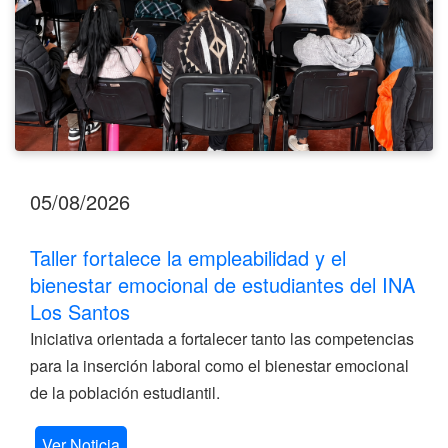
del
INA
Los
Santos
05/08/2026
Taller fortalece la empleabilidad y el
bienestar emocional de estudiantes del INA
Los Santos
Iniciativa orientada a fortalecer tanto las competencias
para la inserción laboral como el bienestar emocional
de la población estudiantil.
Ver Noticia