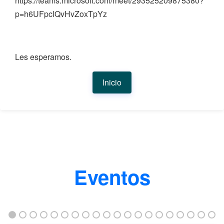
https://teams.microsoft.com/meet/293525209875380?
p=h6UFpcIQvHvZoxTpYz
Les esperamos.
Inicio
Eventos