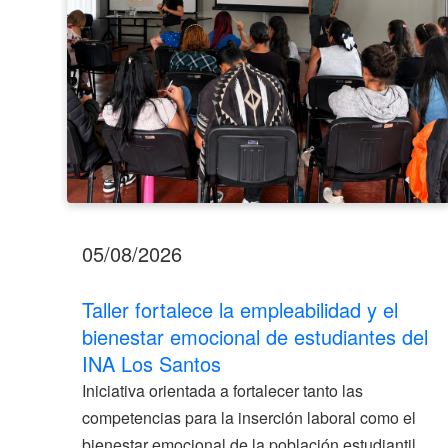
de
estudiantes
del
INA
Los
Santos
05/08/2026
Taller fortalece la empleabilidad y el
bienestar emocional de estudiantes del
INA Los Santos
Iniciativa orientada a fortalecer tanto las
competencias para la inserción laboral como el
bienestar emocional de la población estudiantil.