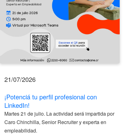
21/07/2026
17
¡Potenciá tu perfil profesional con
II
LinkedIn!
La
Martes 21 de julio. La actividad será impartida por
ve
Caro Chinchilla, Senior Recruiter y experta en
la
empleabilidad.
V