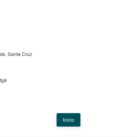
te, Santa Cruz
fg9
Inicio